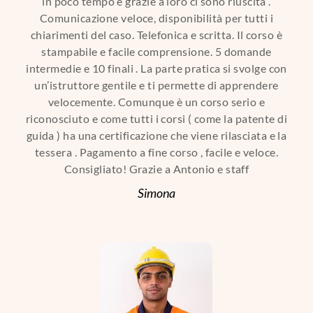
in poco tempo e grazie a loro ci sono riuscita .
Comunicazione veloce, disponibilità per tutti i
chiarimenti del caso. Telefonica e scritta. Il corso è
stampabile e facile comprensione. 5 domande
intermedie e 10 finali . La parte pratica si svolge con
un’istruttore gentile e ti permette di apprendere
velocemente. Comunque è un corso serio e
riconosciuto e come tutti i corsi ( come la patente di
guida ) ha una certificazione che viene rilasciata e la
tessera . Pagamento a fine corso , facile e veloce.
Consigliato! Grazie a Antonio e staff
Simona