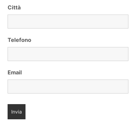
Città
Telefono
Email