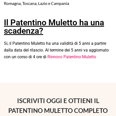
Romagna, Toscana, Lazio e Campania
Il Patentino Muletto ha una
scadenza?
Si, il Patentino Muletto ha una validità di 5 anni a partire
dalla data del rilascio. Al termine dei 5 anni va aggiornato
con un corso di 4 ore di
Rinnovo Patentino Muletto
ISCRIVITI OGGI E OTTIENI IL
PATENTINO MULETTO COMPLETO