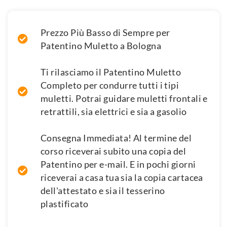
Prezzo Più Basso di Sempre per
Patentino Muletto a Bologna
Ti rilasciamo il Patentino Muletto
Completo per condurre tutti i tipi
muletti. Potrai guidare muletti frontali e
retrattili, sia elettrici e sia a gasolio
Consegna Immediata! Al termine del
corso riceverai subito una copia del
Patentino per e-mail. E in pochi giorni
riceverai a casa tua sia la copia cartacea
dell'attestato e sia il tesserino
plastificato