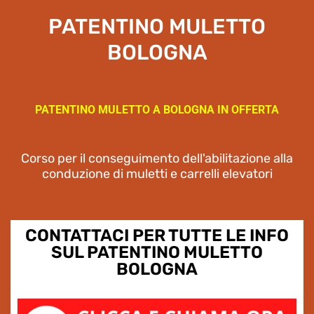
PATENTINO MULETTO
BOLOGNA
PATENTINO MULETTO A BOLOGNA IN OFFERTA
Corso per il conseguimento dell'abilitazione alla
conduzione di muletti e carrelli elevatori
CONTATTACI PER TUTTE LE INFO
SUL PATENTINO MULETTO
BOLOGNA