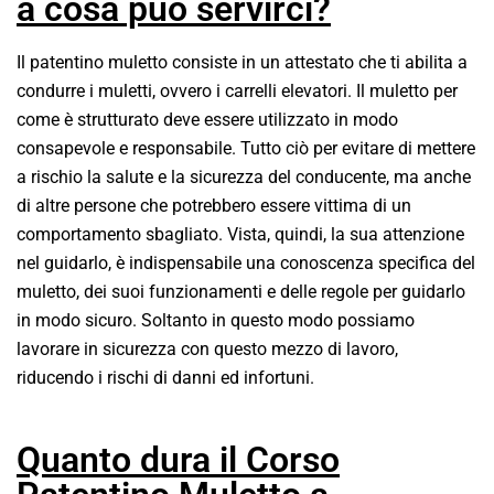
a cosa può servirci?
Il patentino muletto consiste in un attestato che ti abilita a
condurre i muletti, ovvero i carrelli elevatori. Il muletto per
come è strutturato deve essere utilizzato in modo
consapevole e responsabile. Tutto ciò per evitare di mettere
a rischio la salute e la sicurezza del conducente, ma anche
di altre persone che potrebbero essere vittima di un
comportamento sbagliato. Vista, quindi, la sua attenzione
nel guidarlo, è indispensabile una conoscenza specifica del
muletto, dei suoi funzionamenti e delle regole per guidarlo
in modo sicuro. Soltanto in questo modo possiamo
lavorare in sicurezza con questo mezzo di lavoro,
riducendo i rischi di danni ed infortuni.
Quanto dura il Corso