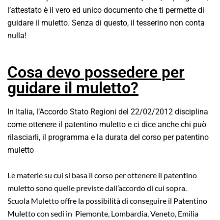
l’attestato è il vero ed unico documento che ti permette di
guidare il muletto. Senza di questo, il tesserino non conta
nulla!
Cosa devo possedere per
guidare il muletto?
In Italia, l’Accordo Stato Regioni del 22/02/2012 disciplina
come ottenere il patentino muletto e ci dice anche chi può
rilasciarli, il programma e la durata del corso per patentino
muletto
Le materie su cui si basa il corso per ottenere il patentino
muletto sono quelle previste dall’accordo di cui sopra.
Scuola Muletto offre la possibilità di conseguire il Patentino
Muletto con sedi in Piemonte, Lombardia, Veneto, Emilia