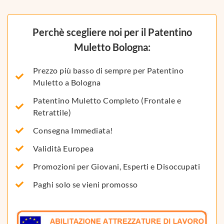
Perchè scegliere noi per il Patentino
Muletto Bologna:
Prezzo più basso di sempre per Patentino
Muletto a Bologna
Patentino Muletto Completo (Frontale e
Retrattile)
Consegna Immediata!
Validità Europea
Promozioni per Giovani, Esperti e Disoccupati
Paghi solo se vieni promosso